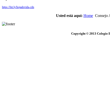
https://bit.ly/hojadevida-cdn
Usted está aquí:
Home
Consejo 
Copyright © 2013 Colegio E