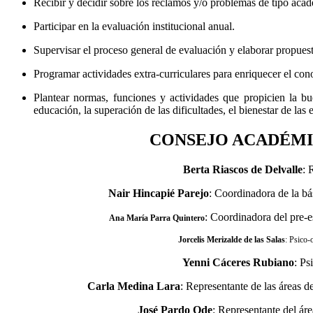
Recibir y decidir sobre los reclamos y/o problemas de tipo aca
Participar en la evaluación institucional anual.
Supervisar el proceso general de evaluación y elaborar propue
Programar actividades extra-curriculares para enriquecer el con
Plantear normas, funciones y actividades que propicien la bue
educación, la superación de las dificultades, el bienestar de las
CONSEJO ACADÉMI
Berta Riascos de Delvalle
: 
Nair Hincapié Parejo
: Coordinadora de la bá
: Coordinadora del pre-e
Ana María Parra Quintero
Jorcelis Merizalde de las Salas
: Psico-
Yenni Cáceres Rubiano
: Ps
Carla Medina Lara
: Representante de las áreas de 
José Pardo Ode
: Representante del ár