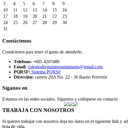
3
4
5
6
7
8
9
10
11
12
13
14
15
16
17
18
19
20
21
22
23
24
25
26
27
28
29
30
31
Contáctenos
Contáctenos para tener el gusto de atenderlo.
Teléfono:
+605 4207489
Email:
colegiodivinoninosantamarta@gmail.com
PQRSF:
Sistema PQRSF
Dirección:
carrera 20A No. 22 - 36 Barrio Porvenir
Síganos en
Estamos en las redes sociales. Síguenos y colóquese en contacto
TRABAJA CON NOSOTROS
Si quieres trabajar con nosotros deja tus datos en el siguiente link y ad
hoja de vida.