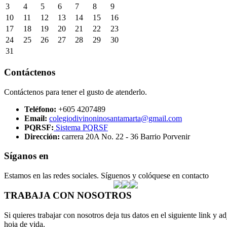
3
4
5
6
7
8
9
10
11
12
13
14
15
16
17
18
19
20
21
22
23
24
25
26
27
28
29
30
31
Contáctenos
Contáctenos para tener el gusto de atenderlo.
Teléfono:
+605 4207489
Email:
colegiodivinoninosantamarta@gmail.com
PQRSF:
Sistema PQRSF
Dirección:
carrera 20A No. 22 - 36 Barrio Porvenir
Síganos en
Estamos en las redes sociales. Síguenos y colóquese en contacto
TRABAJA CON NOSOTROS
Si quieres trabajar con nosotros deja tus datos en el siguiente link y ad
hoja de vida.