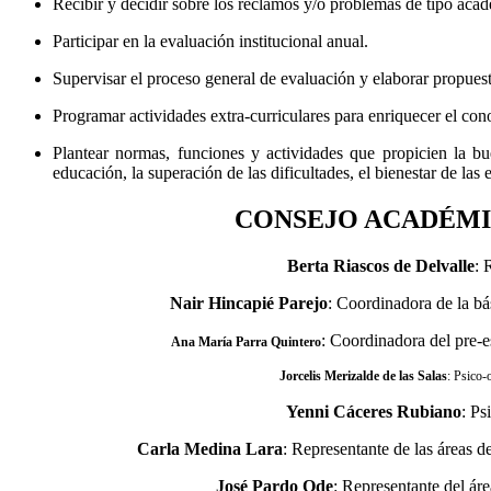
Recibir y decidir sobre los reclamos y/o problemas de tipo aca
Participar en la evaluación institucional anual.
Supervisar el proceso general de evaluación y elaborar propue
Programar actividades extra-curriculares para enriquecer el con
Plantear normas, funciones y actividades que propicien la bue
educación, la superación de las dificultades, el bienestar de las
CONSEJO ACADÉMI
Berta Riascos de Delvalle
: 
Nair Hincapié Parejo
: Coordinadora de la bá
: Coordinadora del pre-e
Ana María Parra Quintero
Jorcelis Merizalde de las Salas
: Psico-
Yenni Cáceres Rubiano
: Ps
Carla Medina Lara
: Representante de las áreas de 
José Pardo Ode
: Representante del ár