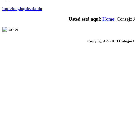
https://bit.ly/hojadevida-cdn
Usted está aquí:
Home
Consejo 
Copyright © 2013 Colegio E