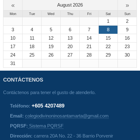
«
»
August 2026
Mon
Tue
Wed
Thu
Fri
Sat
Sun
1
2
3
4
5
6
7
8
9
10
11
12
13
14
15
16
17
18
19
20
21
22
23
24
25
26
27
28
29
30
31
CONTÁCTENOS
Contáctenos para tener el gusto de atenderlo.
+605 4207489
Teléfono:
Email:
colegiodivinoninosantamarta@gmail.com
PQRSF:
Sistema PQRSF
Dirección:
carrera 20A No. 22 - 36 Barrio Porvenir