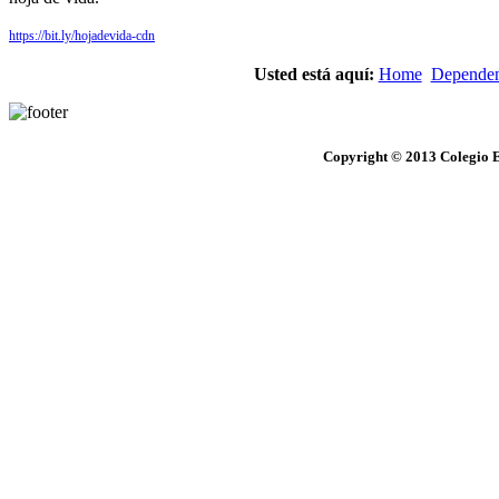
https://bit.ly/hojadevida-cdn
Usted está aquí:
Home
Dependen
Copyright © 2013 Colegio E