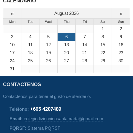
CALENDARIO
«
»
August 2026
Mon
Tue
Wed
Thu
Fri
Sat
Sun
1
2
3
4
5
6
7
8
9
10
11
12
13
14
15
16
17
18
19
20
21
22
23
24
25
26
27
28
29
30
31
CONTÁCTENOS
Contáctenos para tener el gusto de atenderlo.
+605 4207489
Teléfono:
Email:
colegiodivinoninosantamarta@gmail.com
PQRSF:
Sistema PQRSF